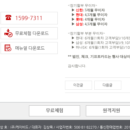
<장기할부 무이자>
▶
신한
: 5
개월 무이자
▶
현대
: 4,5
개월 무이자
1599-7311
▶
롯데
: 4
개월 무이자
▶
삼성
: 4,5
개월 무이자
무료체험 다운로드
<장기할부 부분 무이자>
▶ 현대
: 6
개월
(1
회차 고객부담
)/10
개
▶ 삼성
: 6
개월
(1
회차 고객부담
)/9,10
▶ 하나
SK: 6
개월
(1
회차 고객부담
)/10
메뉴얼 다운로드
**
법인
,
체크
,
기프트카드는 행사 대상이
감사합니다.
무료체험
원격지원
상 호 : (주)케이비드 / 대표자: 김상묵 / 사업자번호: 506-81-82270 / 통신판매업번호: 2