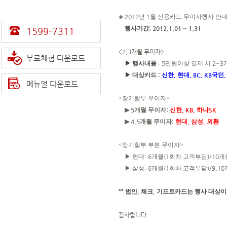
◈
2012
년
1
월 신용카드 무이자행사 안내
행사기간
: 2012.1.01 ~ 1.31
1599-7311
<2,3개월 무이자>
무료체험 다운로드
▶ 행사내용
: 5
만원이상 결제 시
2~3
▶ 대상카드
:
신한
,
현대
, BC, KB
국민
메뉴얼 다운로드
<장기할부 무이자>
▶
5
개월 무이자
:
신한
, KB,
하나
SK
▶
4,5
개월 무이자
:
현대
,
삼성
,
외환
<장기할부 부분 무이자>
▶ 현대
: 6
개월
(1
회차 고객부담
)/10
개
▶ 삼성
: 6
개월
(1
회차 고객부담
)/9,10
**
법인
,
체크
,
기프트카드는 행사 대상이
감사합니다.