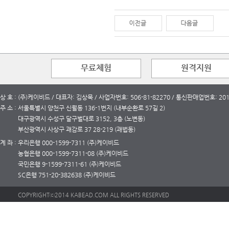
무료체험
원격지원
상 호 : (주)케이비드 / 대표자: 김상묵 / 사업자번호: 506-81-82270 / 통신판매업번호: 2
주 소 : 서울특별시 양천구 신월동 136-1번지 (내부순환로 57길 2)
대구광역시 수성구 달구벌대로 3152, 3층 (노변동)
부산광역시 사상구 괘감로 37 28-219 (괘법동)
계 좌 : 우리은행 000-1599-7311 (주)케이비드
농협은행 000-1599-7311-08 (주)케이비드
국민은행 9-1599-7311-61 (주)케이비드
SC은행 751-20-382638 (주)케이비드
COPYRIGHTⓒ2014 KABEAD.COM ALL RIGHTS RESERVED