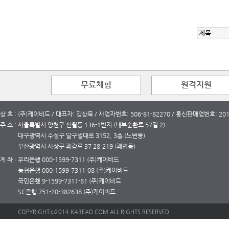
무료체험
원격지원
상 호 : (주)케이비드 / 대표자: 김상묵 / 사업자번호: 506-81-82270 / 통신판매업번호: 2
주 소 : 서울특별시 양천구 신월동 136-1번지 (내부순환로 57길 2)
대구광역시 수성구 달구벌대로 3152, 3층 (노변동)
부산광역시 사상구 괘감로 37 28-219 (괘법동)
계 좌 : 우리은행 000-1599-7311 (주)케이비드
농협은행 000-1599-7311-08 (주)케이비드
국민은행 9-1599-7311-61 (주)케이비드
SC은행 751-20-382638 (주)케이비드
COPYRIGHTⓒ2014 KABEAD.COM ALL RIGHTS RESERVED