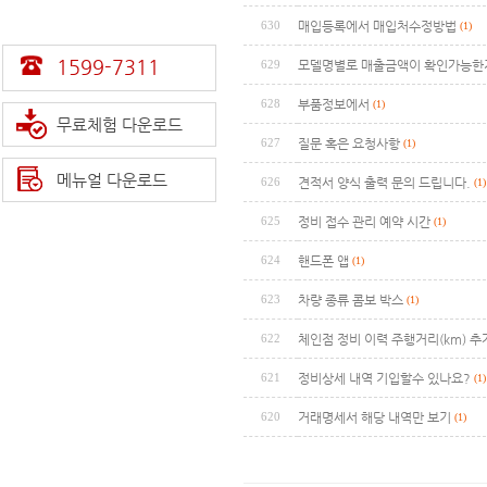
630
매입등록에서 매입처수정방법
(1)
1599-7311
629
모델명별로 매출금액이 확인가능한
628
부품정보에서
(1)
무료체험 다운로드
627
질문 혹은 요청사항
(1)
메뉴얼 다운로드
626
견적서 양식 출력 문의 드립니다.
(1)
625
정비 접수 관리 예약 시간
(1)
624
핸드폰 앱
(1)
623
차량 종류 콤보 박스
(1)
622
체인점 정비 이력 주행거리(km) 추
621
정비상세 내역 기입할수 있나요?
(1)
620
거래명세서 해당 내역만 보기
(1)