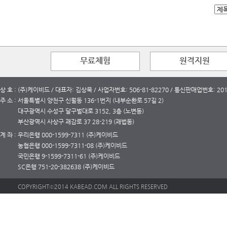
무료체험
원격지원
상 호 : (주)케이비드 / 대표자: 김상묵 / 사업자번호: 506-81-82270 / 통신판매업번호: 2
주 소 : 서울특별시 양천구 신월동 136-1번지 (내부순환로 57길 2)
대구광역시 수성구 달구벌대로 3152, 3층 (노변동)
부산광역시 사상구 괘감로 37 28-219 (괘법동)
계 좌 : 우리은행 000-1599-7311 (주)케이비드
농협은행 000-1599-7311-08 (주)케이비드
국민은행 9-1599-7311-61 (주)케이비드
SC은행 751-20-382638 (주)케이비드
COPYRIGHTⓒ2014 KABEAD.COM ALL RIGHTS RESERVED