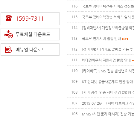
116
국토부 정비이력전송 서비스 정상화 안내(
115
국토부 정비이력전송 서비스 일시 
1599-7311
114
[정비마법사] 개인정보취급방침 약
무료체험 다운로드
113
국토부 연계서버 점검 안내
메뉴얼 다운로드
112
[정비마법사]카카오 알림톡 기능 추
111
비대면바우처 지원사업 활용 안내
110
[케이비드] SMS 전송 발신번호 사
109
KT 인터넷 공급사문제로 인한 장애
108
[서버 점검] 인증 서버 점검 (2019.0
107
2019-07-26(금) 서버 네트워크 
106
MMS (사진 문자 메시지) 전송 기