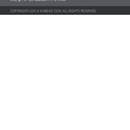
COPYRIGHTⓒ2014 KABEAD.COM ALL RIGHTS RESERVED