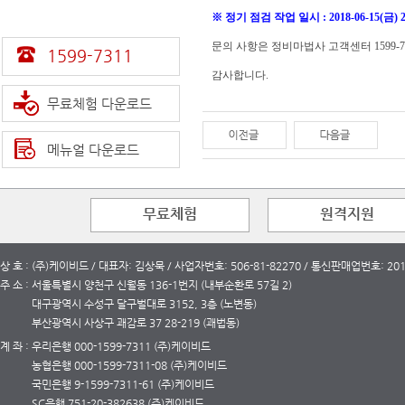
※ 정기 점검 작업 일시 : 2018-06-15(금) 22
문의 사항은 정비마법사 고객센터 1599-7
1599-7311
감사합니다.
무료체험 다운로드
메뉴얼 다운로드
무료체험
원격지원
상 호 : (주)케이비드 / 대표자: 김상묵 / 사업자번호: 506-81-82270 / 통신판매업번호: 2
주 소 : 서울특별시 양천구 신월동 136-1번지 (내부순환로 57길 2)
대구광역시 수성구 달구벌대로 3152, 3층 (노변동)
부산광역시 사상구 괘감로 37 28-219 (괘법동)
계 좌 : 우리은행 000-1599-7311 (주)케이비드
농협은행 000-1599-7311-08 (주)케이비드
국민은행 9-1599-7311-61 (주)케이비드
SC은행 751-20-382638 (주)케이비드