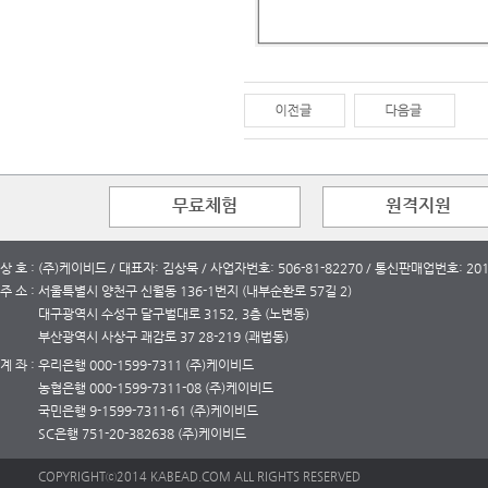
무료체험
원격지원
상 호 : (주)케이비드 / 대표자: 김상묵 / 사업자번호: 506-81-82270 / 통신판매업번호: 2
주 소 : 서울특별시 양천구 신월동 136-1번지 (내부순환로 57길 2)
대구광역시 수성구 달구벌대로 3152, 3층 (노변동)
부산광역시 사상구 괘감로 37 28-219 (괘법동)
계 좌 : 우리은행 000-1599-7311 (주)케이비드
농협은행 000-1599-7311-08 (주)케이비드
국민은행 9-1599-7311-61 (주)케이비드
SC은행 751-20-382638 (주)케이비드
COPYRIGHTⓒ2014 KABEAD.COM ALL RIGHTS RESERVED