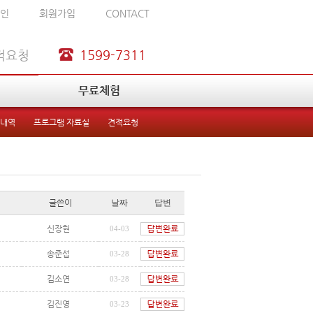
인
회원가입
CONTACT
적요청
1599-7311
무료체험
 내역
프로그램 자료실
견적요청
글쓴이
날짜
답변
신장현
04-03
송준섭
03-28
김소연
03-28
김진영
03-23