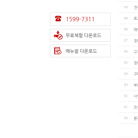
90
견
1599-7311
89
로
88
매
무료체험 다운로드
87
정
메뉴얼 다운로드
86
고
85
정
84
구
83
부
82
사
81
요
80
문