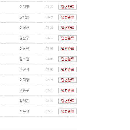
이지영
03-22
강택용
03-21
신경환
03-20
권순구
03-12
신장현
03-08
김소연
03-05
이진석
03-05
이지영
02-28
권순구
02-25
김재윤
02-21
최두선
02-17