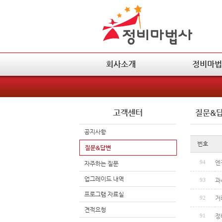
회사소개
정비마법
고객센터
질문&
공지사항
번호
질문&답변
94
엔
자주하는 질문
업그레이드 내역
93
과
프로그램 자료실
92
거
견적요청
91
정