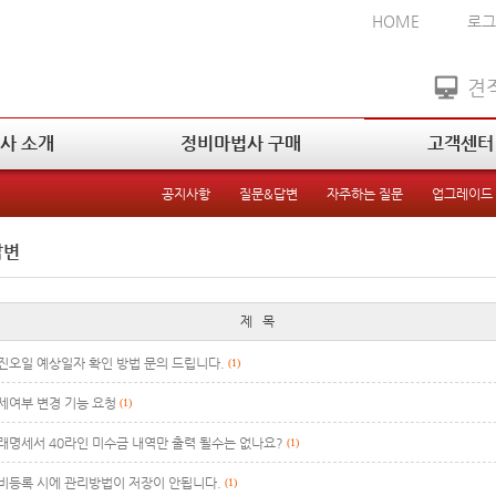
HOME
로그
견
사 소개
정비마법사 구매
고객센터
공지사항
질문&답변
자주하는 질문
업그레이드
답변
제 목
진오일 예상일자 확인 방법 문의 드립니다.
(1)
세여부 변경 기능 요청
(1)
래명세서 40라인 미수금 내역만 출력 될수는 없나요?
(1)
비등록 시에 관리방법이 저장이 안됩니다.
(1)