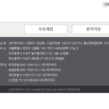
무료체험
원격지원
상 호 : (주)케이비드 / 대표자: 김상묵 / 사업자번호: 506-81-82270 / 통신판매업번호: 2
주 소 : 서울특별시 양천구 신월동 136-1번지 (내부순환로 57길 2)
대구광역시 수성구 달구벌대로 3152, 3층 (노변동)
부산광역시 사상구 괘감로 37 28-219 (괘법동)
계 좌 : 우리은행 000-1599-7311 (주)케이비드
농협은행 000-1599-7311-08 (주)케이비드
국민은행 9-1599-7311-61 (주)케이비드
SC은행 751-20-382638 (주)케이비드
COPYRIGHTⓒ2014 KABEAD.COM ALL RIGHTS RESERVED