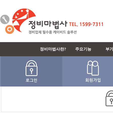
정비마법사란?
주요기능
부